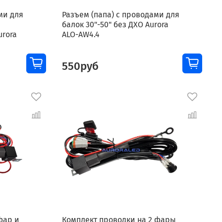
ми для
Разъем (папа) с проводами для
балок 30"-50" без ДХО Aurora
urora
ALO-AW4.4
550руб
фар и
Комплект проводки на 2 фары