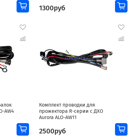
1300руб
балок
Комплект проводки для
LO-AW4
прожектора R-серии с ДХО
Aurora ALO-AW11
2500руб