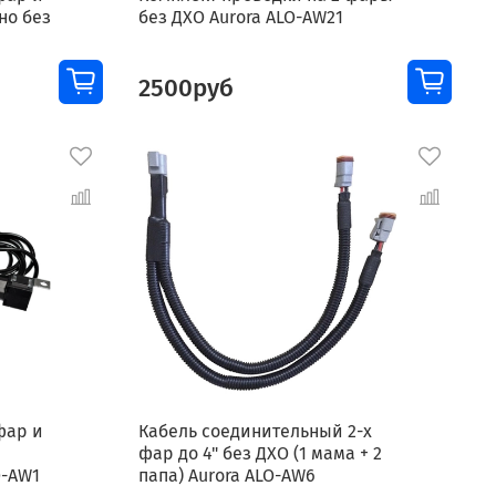
но без
без ДХО Aurora ALO-AW21
2500руб
фар и
Кабель соединительный 2-х
фар до 4" без ДХО (1 мама + 2
O-AW1
папа) Aurora ALO-AW6