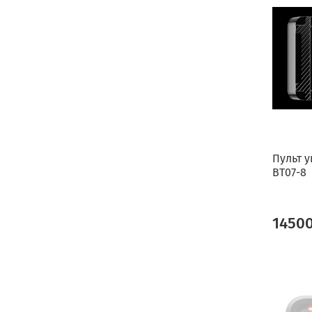
Пульт у
BT07-8
1450