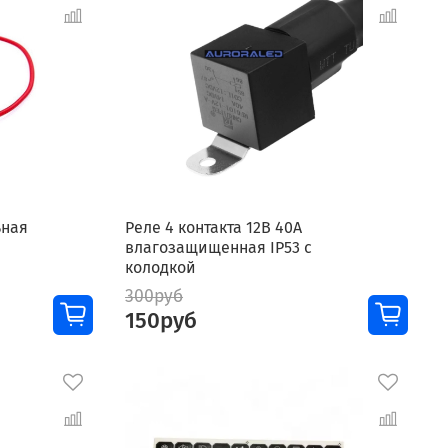
ьная
Реле 4 контакта 12В 40А
влагозащищенная IP53 с
колодкой
300руб
150руб