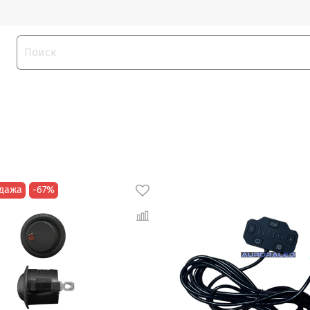
дажа
-67%