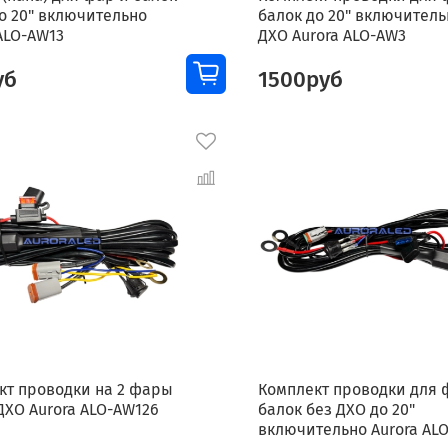
до 20" включительно
балок до 20" включитель
ALO-АW13
ДХО Aurora ALO-AW3
уб
1500руб
кт проводки на 2 фары
Комплект проводки для 
 ДХО Aurora ALO-AW126
балок без ДХО до 20"
включительно Aurora AL