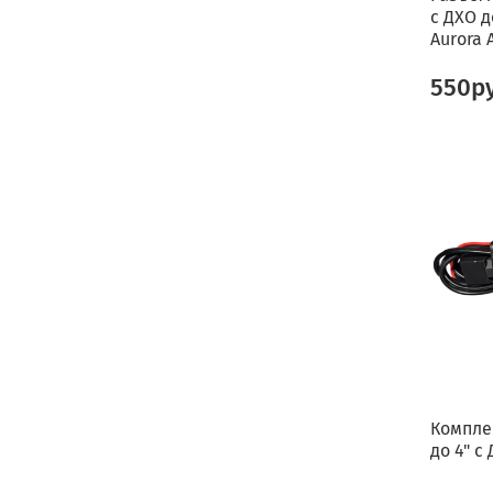
с ДХО 
Aurora 
550р
Компле
до 4" с