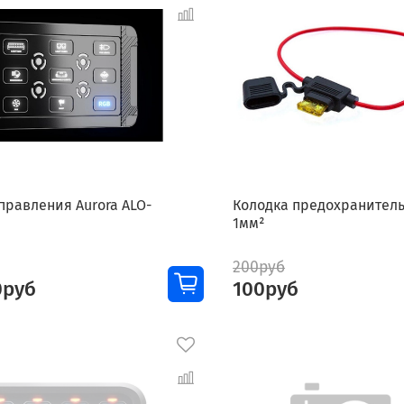
правления Aurora ALO-
Колодка предохранител
1мм²
200руб
0руб
100руб