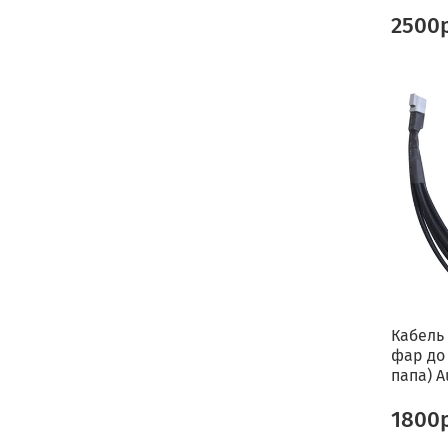
2500
Кабель
фар до 
папа) A
1800