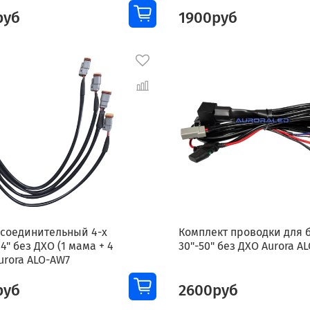
руб
1900руб
 соединительный 4-х
Комплект проводки для 
4" без ДХО (1 мама + 4
30"-50" без ДХО Aurora A
urora ALO-AW7
руб
2600руб