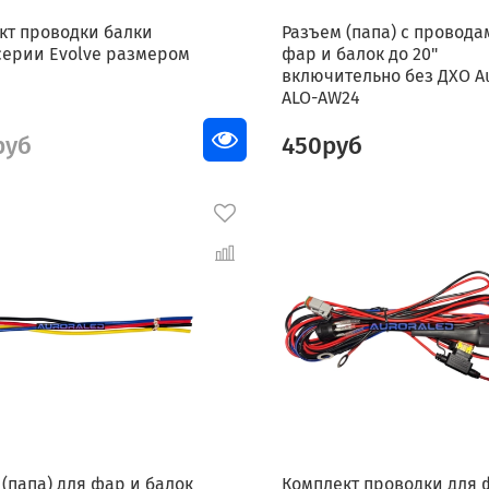
кт проводки балки
Разъем (папа) с провода
 серии Evolve размером
фар и балок до 20"
"
включительно без ДХО A
ALO-AW24
руб
450руб
(папа) для фар и балок
Комплект проводки для 