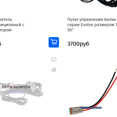
атель
Пульт управления балки 
зиционный с
серии Evolve размером 1
тором
50"
б
3700руб
Нет в наличии