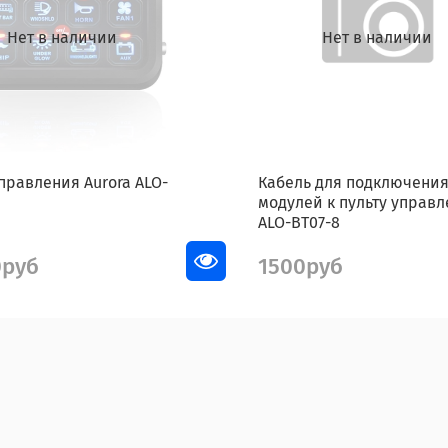
Нет в наличии
Нет в наличии
правления Aurora ALO-
Кабель для подключени
модулей к пульту управ
ALO-BT07-8
0руб
1500руб