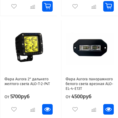
Фара Aurora 2" дальнего
Фара Aurora панорамного
желтого света ALO-T-2-P4T
белого света врезная ALO-
EL-4-E13T
5700руб
4500руб
От
От