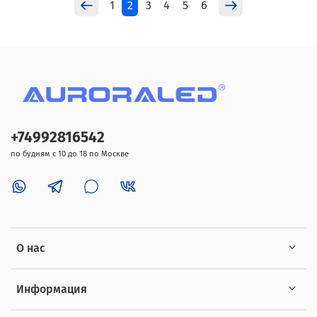
1
2
3
4
5
6
+74992816542
по будням с 10 до 18 по Москве
О нас
Информация