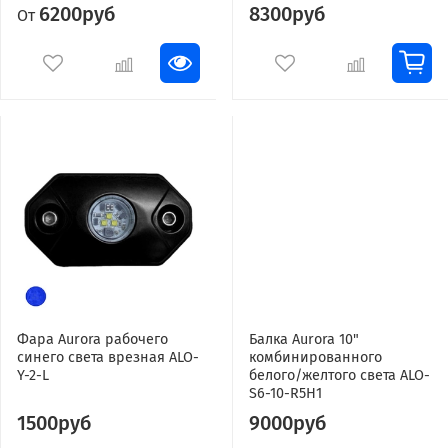
6200руб
8300руб
От
Фара Aurora рабочего
Балка Aurora 10"
синего света врезная ALO-
комбинированного
Y-2-L
белого/желтого света ALO-
S6-10-R5H1
1500руб
9000руб