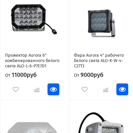
Прожектор Aurora 6"
Фара Aurora 4" рабочего
комбинированного белого
белого света ALO-K-W-4-
света ALO-L-6-P7E7D1
C27T3
11000руб
9000руб
От
От