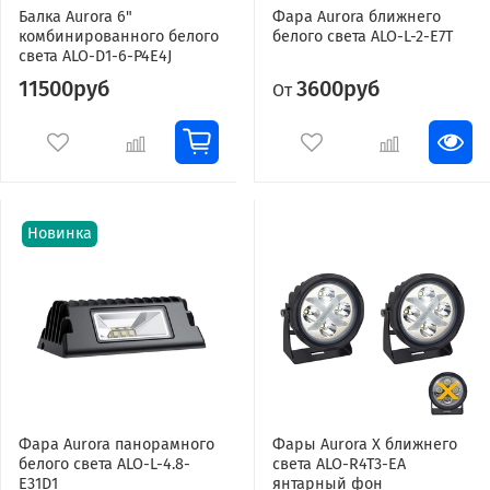
Балка Aurora 6"
Фара Aurora ближнего
комбинированного белого
белого света ALO-L-2-E7T
света ALO-D1-6-P4E4J
11500руб
3600руб
От
Новинка
Фара Aurora панорамного
Фары Aurora X ближнего
белого света ALO-L-4.8-
света ALO-R4T3-EA
E31D1
янтарный фон