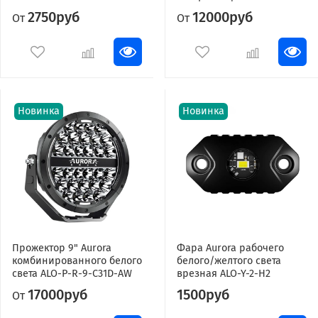
2750руб
12000руб
От
От
Новинка
Новинка
Прожектор 9" Aurora
Фара Aurora рабочего
комбинированного белого
белого/желтого света
света ALO-P-R-9-C31D-AW
врезная ALO-Y-2-H2
17000руб
1500руб
От