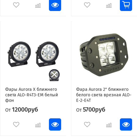
Фары Aurora X ближнего
Фара Aurora 2" ближнего
света ALO-R4T3-EM белый
белого света врезная ALO-
фон
E-2-E4T
12000руб
5700руб
От
От