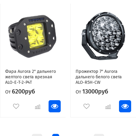
Фара Aurora 2" дальнего
Прожектор 7" Aurora
желтого света врезная
дальнего белого света
ALO-E-T-2-P4T
ALO-R5H-CW
6200руб
13000руб
От
От