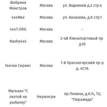
Фабрика
Москва
ул. Водников д.2 стр.4
Монстров
4x4Max
Москва
ул. Казакова, д.6 стр.1
4x4Т.ORG
Москва
-
2-ой Южнопортовый пр.
Nasha4x4
Москва
д.10
1-й Красногорский пр-д
Гаечка Сервис
Москва
д. 4С1А
Магазин "С
пр.Ленина,
д.6/4
, ТЦ
охотой на
Нерюнгри
"Пирамида"
рыбалку"