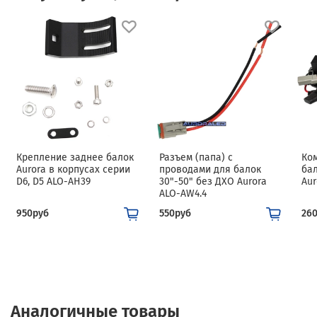
Крепление заднее балок
Разъем (папа) с
Ко
Aurora в корпусах серии
проводами для балок
бал
D6, D5 ALO-AH39
30"-50" без ДХО Aurora
Au
ALO-AW4.4
950руб
550руб
26
Аналогичные товары