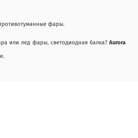
 противотуманные фары.
ара или лед фары, светодиодная балка?
Aurora
е.