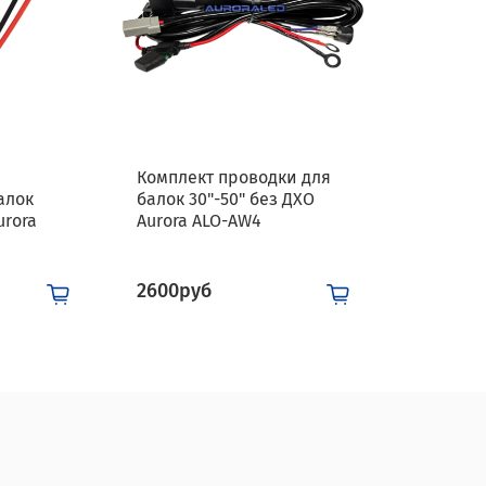
Комплект проводки для
алок
балок 30"-50" без ДХО
urora
Aurora ALO-AW4
2600руб