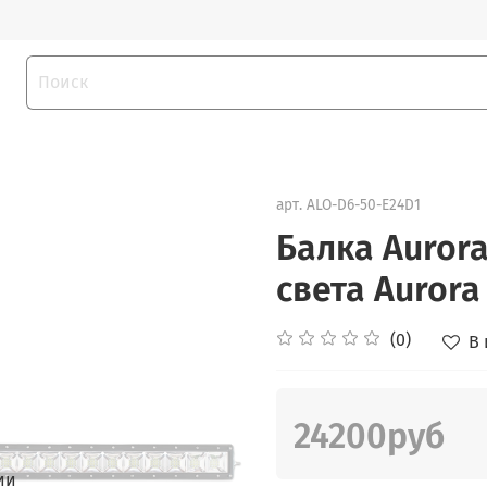
арт.
ALO-D6-50-E24D1
Балка Auror
света Aurora
(0)
В
24200руб
ии