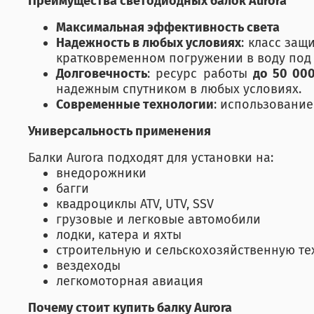
Преимущества светодиодных балок Aurora
Максимальная эффективность света
Надежность в любых условиях
: класс защ
кратковременном погружении в воду под
Долговечность
: ресурс работы
до 50 00
надежным спутником в любых условиях.
Современные технологии
: использовани
Универсальность применения
Балки Aurora подходят для установки на:
внедорожники
багги
квадроциклы ATV, UTV, SSV
грузовые и легковые автомобили
лодки, катера и яхты
строительную и сельскохозяйственную техн
вездеходы
легкомоторная авиация
Почему стоит купить балку Aurora