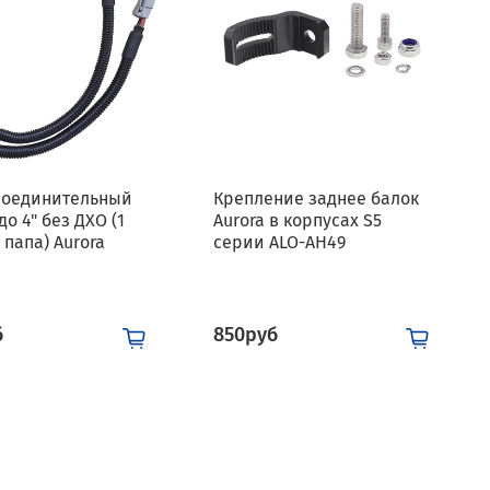
соединительный
Крепление заднее балок
до 4" без ДХО (1
Aurora в корпусах S5
 папа) Aurora
серии ALO-AH49
6
б
850руб