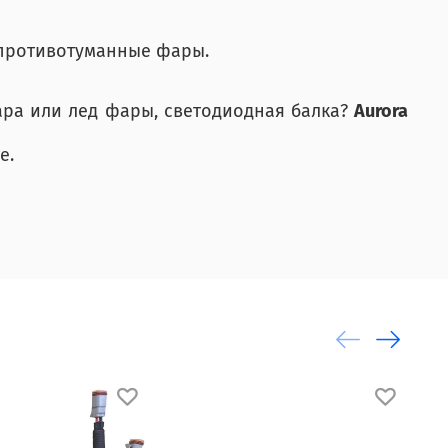
 противотуманные фары.
ара или лед фары, светодиодная балка?
Aurora
е.