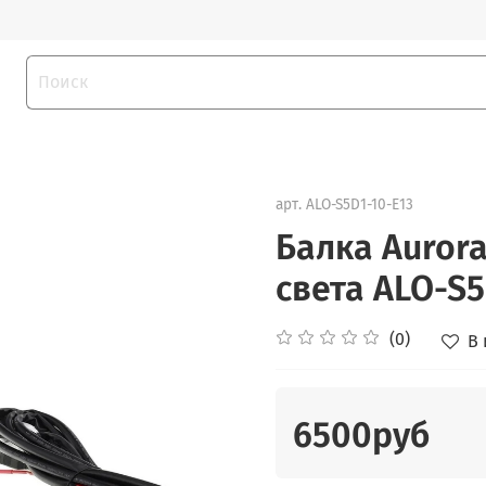
арт.
ALO-S5D1-10-E13
Балка Auror
света ALO-S5
(0)
В
6500руб