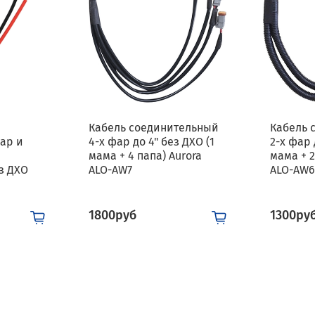
Кабель соединительный
Кабель 
ар и
4-х фар до 4" без ДХО (1
2-х фар 
мама + 4 папа) Aurora
мама + 2
з ДХО
ALO-AW7
ALO-AW
1800руб
1300ру