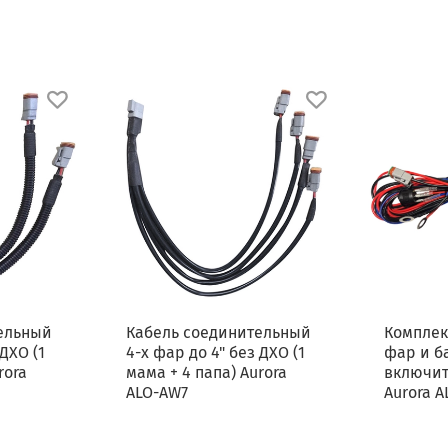
ельный
Кабель соединительный
Комплек
 ДХО (1
4-х фар до 4" без ДХО (1
фар и ба
rora
мама + 4 папа) Aurora
включит
ALO-AW7
Aurora 