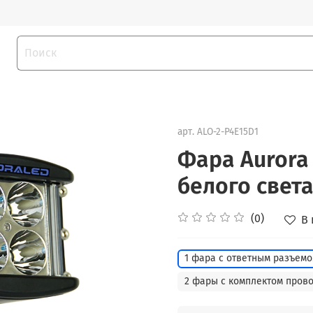
арт.
ALO-2-P4E15D1
Фара Aurora 
белого света
(0)
В
1 фара с ответным разъем
2 фары с комплектом пров