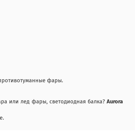
 противотуманные фары.
ара или лед фары, светодиодная балка?
Aurora
е.