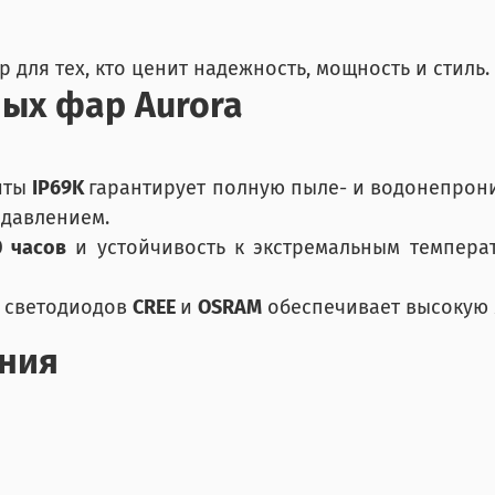
для тех, кто ценит надежность, мощность и стиль.
ых фар Aurora
щиты
IP69K
гарантирует полную пыле- и водонепрон
 давлением.
0 часов
и устойчивость к экстремальным темпер
е светодиодов
CREE
и
OSRAM
обеспечивает высокую 
ния