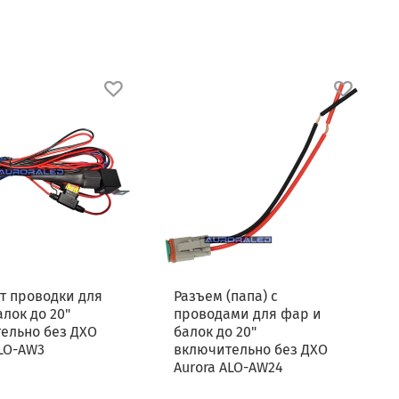
т проводки для
Разъем (папа) с
лок до 20"
проводами для фар и
ельно без ДХО
балок до 20"
ALO-AW3
включительно без ДХО
Aurora ALO-AW24