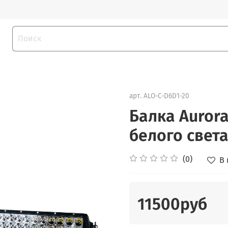
арт.
ALO-C-D6D1-20
Балка Auror
белого свет
(0)
В
11500руб