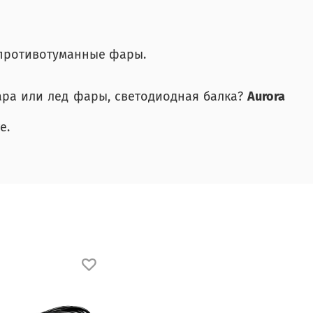
 противотуманные фары.
ара или лед фары, светодиодная балка?
Aurora
е.