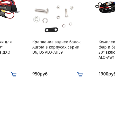
ки для
Крепление заднее балок
Комплек
0"
Aurora в корпусах серии
фар и б
з ДХО
D6, D5 ALO-AH39
20" вкл
ALO-AW1
950руб
1900ру