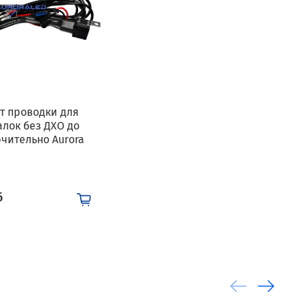
т проводки для
алок без ДХО до
ючительно Aurora
б