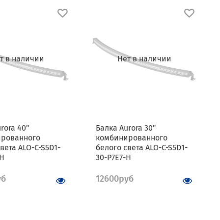
т в наличии
Нет в наличии
rora 40"
Балка Aurora 30"
ированного
комбинированного
вета ALO-C-S5D1-
белого света ALO-C-S5D1-
-H
30-P7E7-H
уб
12600руб