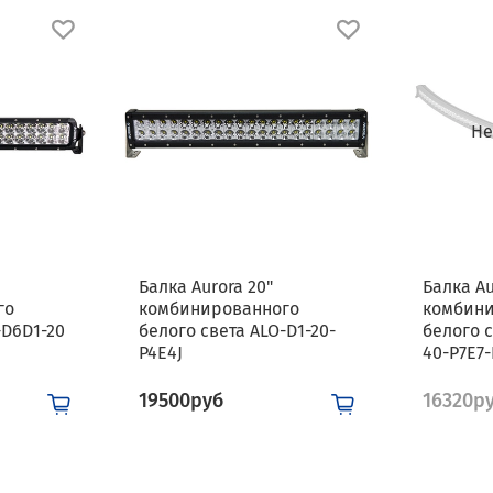
Не
Балка Aurora 20"
Балка Au
го
комбинированного
комбин
-D6D1-20
белого света ALO-D1-20-
белого с
P4E4J
40-P7E7
19500руб
16320р