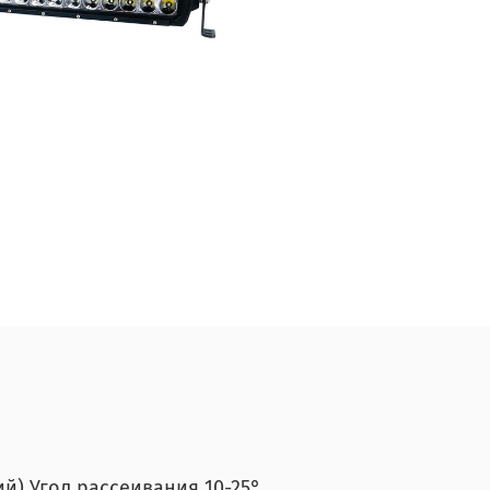
й) Угол рассеивания 10-25°