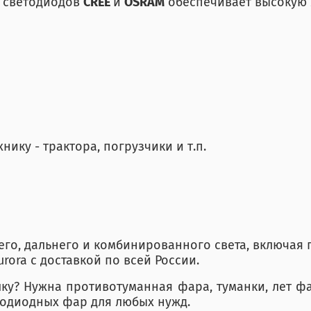
е светодиодов
CREE
и
OSRAM
обеспечивает высокую 
ику - трактора, погрузчики и т.п.
него, дальнего и комбинированного света, включая
urora с доставкой по всей России.
лку? Нужна противотуманная фара, туманки, лет ф
тодиодных фар для любых нужд.