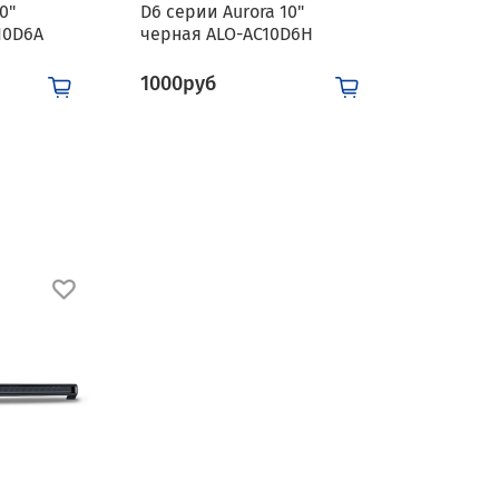
0"
D6 серии Aurora 10"
10D6A
черная ALO-AC10D6H
1000руб