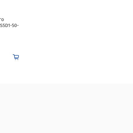
го
-S5D1-50-