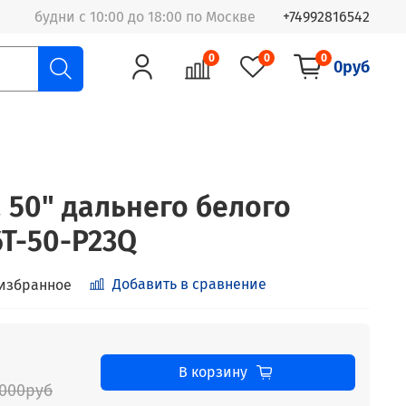
будни с 10:00 до 18:00 по Москве
+74992816542
0
0
0
0руб
 50" дальнего белого
6T-50-P23Q
Добавить в сравнение
 избранное
В корзину
000руб