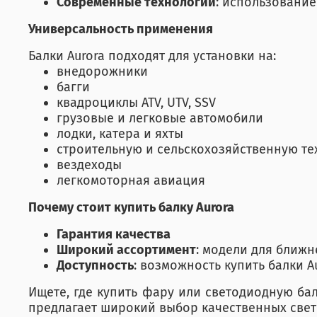
Современные технологии
: использовани
Универсальность применения
Балки Aurora подходят для установки на:
внедорожники
багги
квадроциклы ATV, UTV, SSV
грузовые и легковые автомобили
лодки, катера и яхты
строительную и сельскохозяйственную техн
вездеходы
легкомоторная авиация
Почему стоит купить балку Aurora
Гарантия качества
Широкий ассортимент
: модели для ближ
Доступность
: возможность купить балки A
Ищете, где купить фару или светодиодную ба
предлагает широкий выбор качественных све