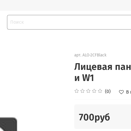
арт.
ALO-2CFBlack
Лицевая пан
и W1
(0)
В
700руб