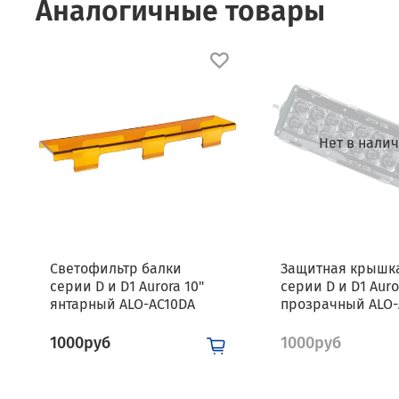
Аналогичные товары
Нет в нали
Светофильтр балки
Защитная крышк
серии D и D1 Aurora 10"
серии D и D1 Auro
янтарный ALO-AC10DA
прозрачный ALO-
1000руб
1000руб