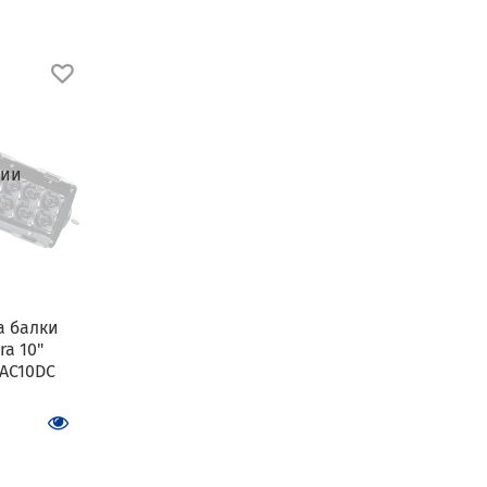
чии
а балки
ra 10"
AC10DC