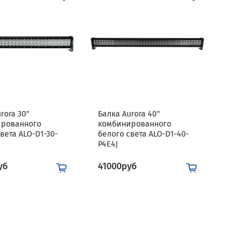
rora 30"
Балка Aurora 40"
ированного
комбинированного
вета ALO-D1-30-
белого света ALO-D1-40-
P4E4J
уб
41000руб