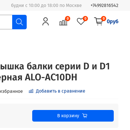
будни с 10:00 до 18:00 по Москве
+74992816542
0
0
0
0руб
ышка балки серии D и D1
черная ALO-AC10DH
Добавить в сравнение
 избранное
В корзину