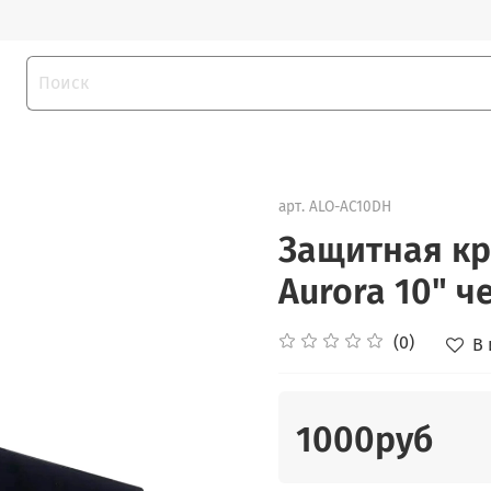
арт.
ALO-AC10DH
Защитная кр
Aurora 10" 
(0)
В
1000руб