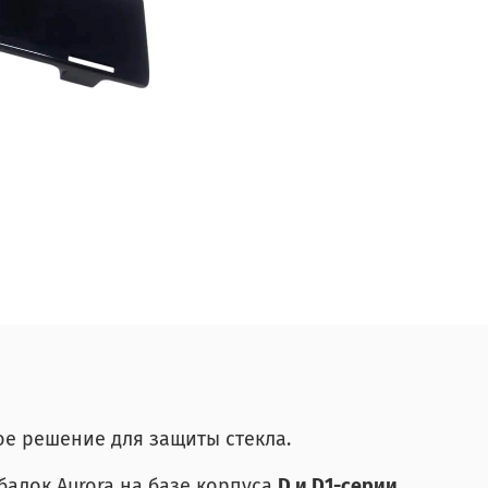
е решение для защиты стекла.
алок Aurora на базе корпуса
D и D1-серии
.