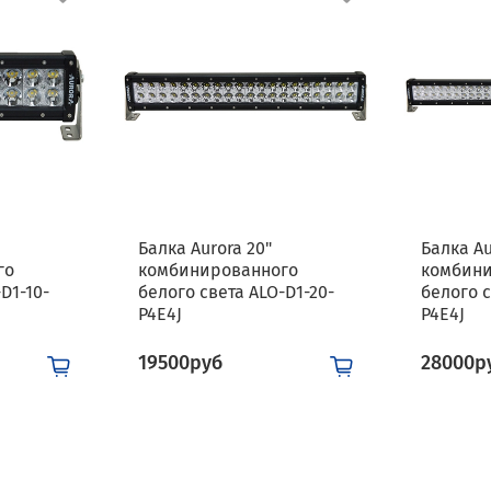
Балка Aurora 20"
Балка Au
го
комбинированного
комбин
D1-10-
белого света ALO-D1-20-
белого с
P4E4J
P4E4J
19500руб
28000р