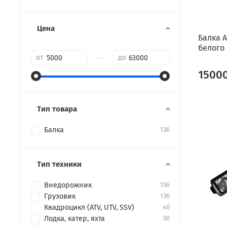
Цена
Балка A
белого 
—
от
до
1500
Тип товара
Балка
136
Тип техники
Внедорожник
136
Грузовик
136
Квадроцикл (ATV, UTV, SSV)
40
Лодка, катер, яхта
50