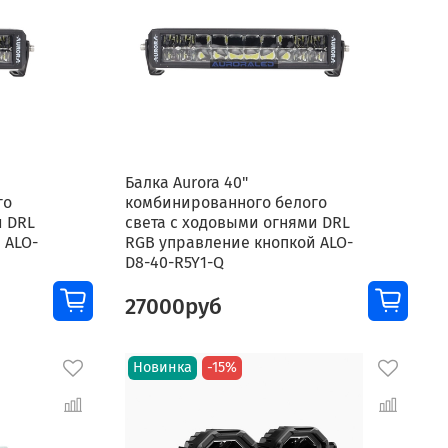
Балка Aurora 40"
го
комбинированного белого
и DRL
света с ходовыми огнями DRL
 ALO-
RGB управление кнопкой ALO-
D8-40-R5Y1-Q
27000руб
Новинка
-15%