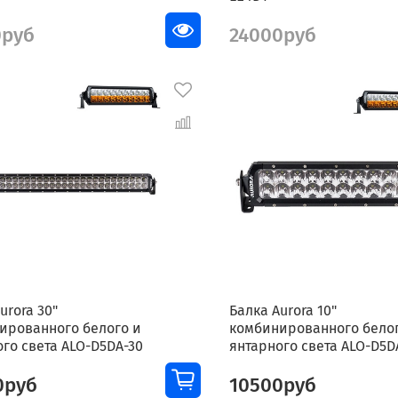
0руб
24000руб
urora 30"
Балка Aurora 10"
ированного белого и
комбинированного бело
го света ALO-D5DA-30
янтарного света ALO-D5D
0руб
10500руб