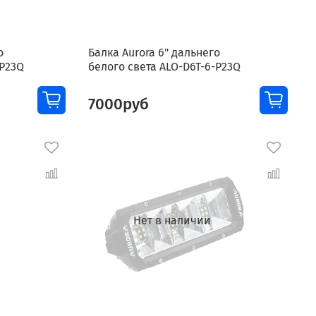
о
Балка Aurora 6" дальнего
-P23Q
белого света ALO-D6T-6-P23Q
7000руб
Нет в наличии