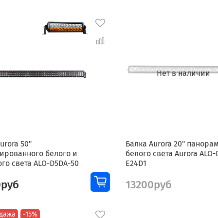
Нет в наличии
urora 50"
Балка Aurora 20" панора
ированного белого и
белого света Aurora ALO-
го света ALO-D5DA-50
E24D1
0руб
13200руб
дажа
-15%