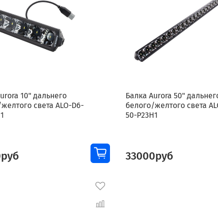
urora 10" дальнего
Балка Aurora 50" дальнег
/желтого света ALO-D6-
белого/желтого света AL
1
50-P23H1
0руб
33000руб