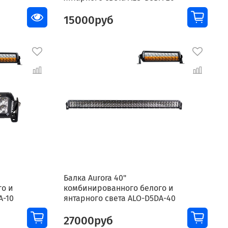
15000руб
Балка Aurora 40"
го и
комбинированного белого и
A-10
янтарного света ALO-D5DA-40
27000руб