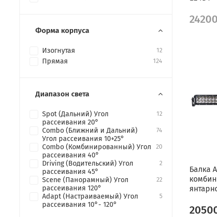
2420
Форма корпуса
Изогнутая
12
Прямая
124
Диапазон света
Spot (Дальний) Угол
12
рассеивания 20°
Combo (Ближний и Дальний)
74
Угол рассеивания 10+25°
Combo (Комбинированный) Угол
20
рассеивания 40°
Driving (Водительский) Угол
2
Балка A
рассеивания 45°
комбин
Scene (Панорамный) Угол
22
рассеивания 120°
янтарно
Adapt (Настраиваемый) Угол
5
рассеивания 10°- 120°
2050