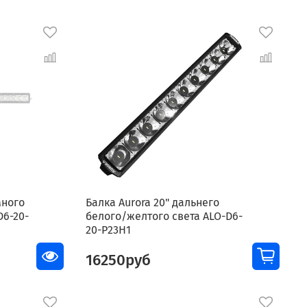
много
Балка Aurora 20" дальнего
D6-20-
белого/желтого света ALO-D6-
20-P23H1
16250руб