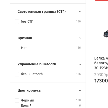
Светотеневая граница (СТГ)
без СТГ
136
Врезная
Нет
136
Балка A
белого
Управление bluetooth
30-P23
без Bluetooth
136
20300
1730
Цвет корпуса
Черный
130
Белый
6