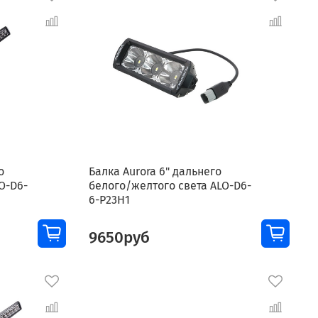
о
Балка Aurora 6" дальнего
O-D6-
белого/желтого света ALO-D6-
6-P23H1
9650руб