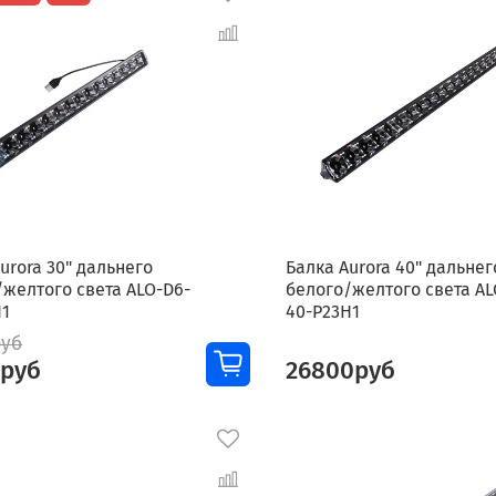
urora 30" дальнего
Балка Aurora 40" дальнег
/желтого света ALO-D6-
белого/желтого света AL
H1
40-P23H1
руб
0руб
26800руб