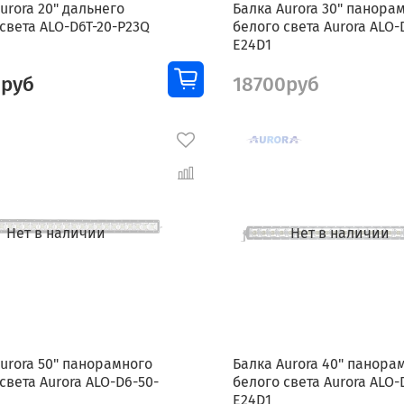
urora 20" дальнего
Балка Aurora 30" панора
света ALO-D6T-20-P23Q
белого света Aurora ALO-
E24D1
0руб
18700руб
Нет в наличии
Нет в наличии
urora 50" панорамного
Балка Aurora 40" панора
света Aurora ALO-D6-50-
белого света Aurora ALO-
E24D1