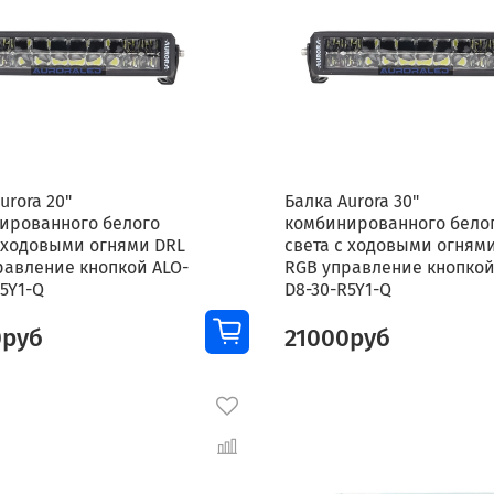
urora 20"
Балка Aurora 30"
ированного белого
комбинированного бело
с ходовыми огнями DRL
света с ходовыми огням
равление кнопкой ALO-
RGB управление кнопкой
5Y1-Q
D8-30-R5Y1-Q
0руб
21000руб