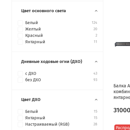
Цвет основного света
Белый
124
Желтый
20
Красный
2
Янтарный
11
Дневные ходовые огни (ДХО)
с ДХО
43
без ДХО
93
Балка A
комбин
янтарно
Цвет ДХО
3100
Белый
15
Янтарный
15
Настраиваемый (RGB)
28
Распро