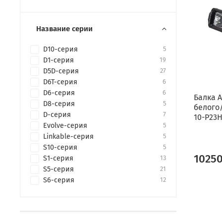
Название серии
D10-серия
5
D1-серия
19
D5D-серия
27
D6T-серия
6
D6-серия
6
Балка A
D8-серия
5
белого
D-серия
7
10-P23H
Evolve-серия
5
Linkable-серия
5
S10-серия
5
1025
S1-серия
13
S5-серия
21
S6-серия
12