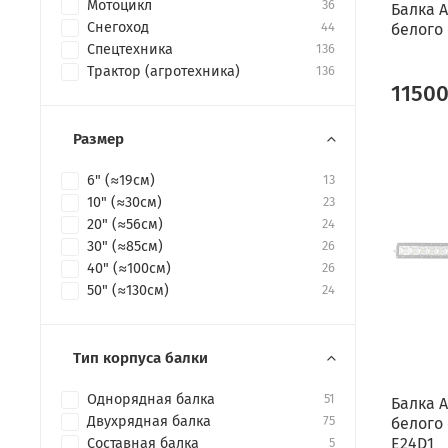
Мотоцикл
36
Балка A
Снегоход
44
белого 
Спецтехника
136
Трактор (агротехника)
136
1150
Размер
6" (≈19см)
13
10" (≈30см)
23
20" (≈56см)
24
30" (≈85см)
26
40" (≈100см)
26
50" (≈130см)
24
Тип корпуса балки
Однорядная балка
51
Балка A
Двухрядная балка
75
белого 
E24D1
Составная балка
5